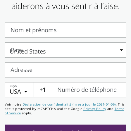
aiderons à vous sentir à l’aise.
Nom et prénoms
Nom
et
Pays
prénoms
Pays
Adresse
Adresse
pays
+1
Numéro de téléphone
USA
Numéro
Voir notre
Déclaration de confidentialité (mise à jour le 2021-04-06)
. This
de
site is protected by reCAPTCHA and the Google
Privacy Policy
and
Terms
of Service
apply.
téléphone