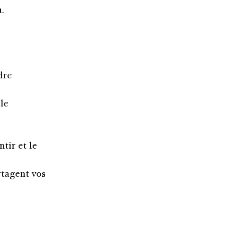
.
dre
le
tir et le
tagent vos