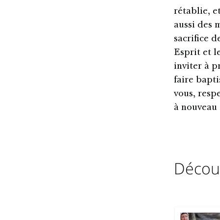
rétablie, 
aussi des 
sacrifice d
Esprit et 
inviter à p
faire bapti
vous, respe
à nouveau 
Découv