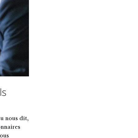
ls
u nous dit,
onnaires
vous