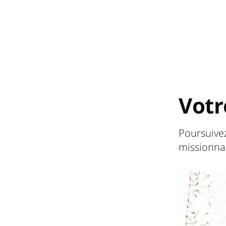
Votr
Poursuivez
missionnai