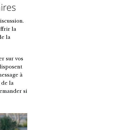
ires
iscussion.
frir la
de la
er sur vos
disposent
message à
 de la
demander si