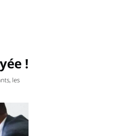
yée !
nts, les