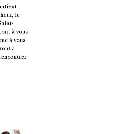
ontient
heur, le
Saint-
ront à vous
même à vous
ront à
 rencontrer