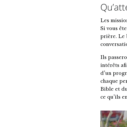
Qu’att
Les missio
Si vous ête
prière. Le 
conversati
Ils passer
intérêts a
d’un progr
chaque pers
Bible et d
ce qu’ils e