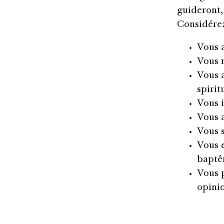
guideront,
Considérez
Vous 
Vous 
Vous a
spirit
Vous i
Vous 
Vous s
Vous e
bapt
Vous 
opinio