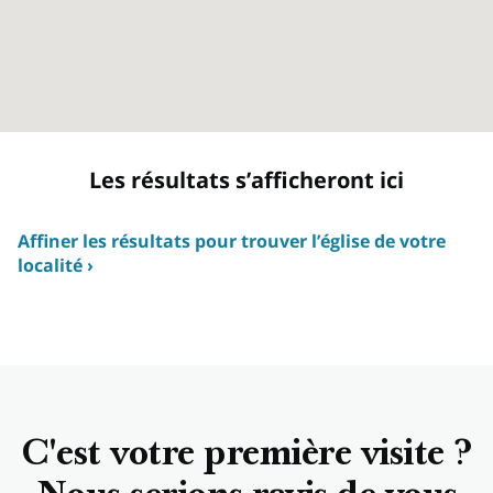
Les résultats s’afficheront ici
Affiner les résultats pour trouver l’église de votre
localité ›
L’assemblée (nous l’appelons paroisse) et les horaires des
réunions auxquels vous êtes affectés dépendent de l’endroit
où vous vivez. Cela vous permet d’avoir une plus belle
expérience en vous associant chaque semaine pour le service
religieux à d’autres personnes de votre quartier et de votre
collectivité locale. Trouvez l’église de votre localité en
saisissant votre adresse complète.
C'est votre première visite ?