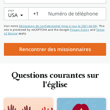
Adresse
pays
+1
Numéro de téléphone
USA
Numéro
Voir notre
Déclaration de confidentialité (mise à jour le 2021-04-06)
. This
de
site is protected by reCAPTCHA and the Google
Privacy Policy
and
Terms
of Service
apply.
téléphone
Rencontrer des missionnaires
Questions courantes sur
l'église