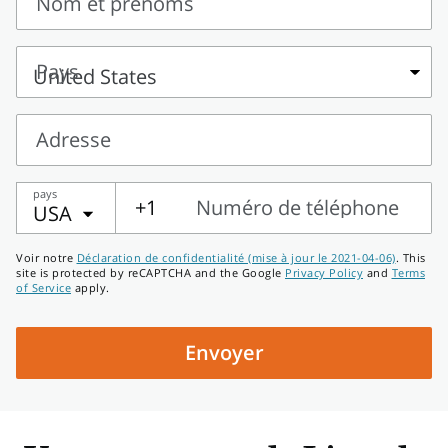
Nom et prénoms
Nom
et
Pays
prénoms
Pays
Adresse
Adresse
pays
+1
Numéro de téléphone
USA
Numéro
Voir notre
Déclaration de confidentialité (mise à jour le 2021-04-06)
. This
de
site is protected by reCAPTCHA and the Google
Privacy Policy
and
Terms
of Service
apply.
téléphone
Envoyer