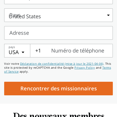
Nom
et
Pays
prénoms
Pays
Adresse
Adresse
pays
+1
Numéro de téléphone
USA
Numéro
Voir notre
Déclaration de confidentialité (mise à jour le 2021-04-06)
. This
de
site is protected by reCAPTCHA and the Google
Privacy Policy
and
Terms
of Service
apply.
téléphone
Rencontrer des missionnaires
Des nouveaux membres